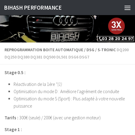
BIHASH PERFORMANCE
Skip to content
REPROGRAMMATION BOITE AUTOMATIQUE / DSG / S-TRONIC
DQ200
DQ250 DQ380 DQ381 DQ500 DL501 DSG6 DSG7
Stage 0.5 :
Réactivation de la 1ére
*(1)
Optimisation du mode D : Améliore l’agrément de conduite
Optimisation du mode S (Sport) : Plus adapté à votre nouvelle
puissance
Tarifs :
300€ (seule) / 200€ (avec une gestion moteur)
Stage 1 :